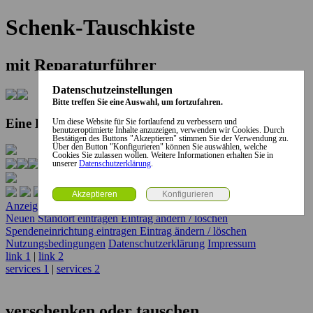
Schenk-Tauschkiste
mit Reparaturführer
Datenschutzeinstellungen
Bitte treffen Sie eine Auswahl, um fortzufahren.
Eine Kooperation der Stadt und des Landkreises...
Um diese Website für Sie fortlaufend zu verbessern und
benutzeroptimierte Inhalte anzuzeigen, verwenden wir Cookies. Durch
Bestätigen des Buttons "Akzeptieren" stimmen Sie der Verwendung zu.
Über den Button "Konfigurieren" können Sie auswählen, welche
Cookies Sie zulassen wollen. Weitere Informationen erhalten Sie in
unserer
Datenschutzerklärung
.
Anzeige erstellen
Anzeige ändern / löschen
Neuen Standort eintragen
Eintrag ändern / löschen
Spendeneinrichtung eintragen
Eintrag ändern / löschen
Nutzungsbedingungen
Datenschutzerklärung
Impressum
link 1
|
link 2
services 1
|
services 2
verschenken oder tauschen