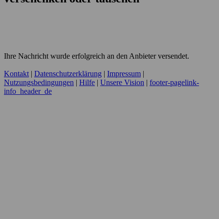
Ihre Nachricht wurde erfolgreich an den Anbieter versendet.
Kontakt
|
Datenschutzerklärung
|
Impressum
|
Nutzungsbedingungen
|
Hilfe
|
Unsere Vision
|
footer-pagelink-
info_header_de