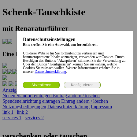
Schenk-Tauschkiste
mit Reparaturführer
Datenschutzeinstellungen
Bitte treffen Sie eine Auswahl, um fortzufahren.
Eine Kooperation der Stadt und des Landkreises...
Um diese Website für Sie fortlaufend zu verbessern und
benutzeroptimierte Inhalte anzuzeigen, verwenden wir Cookies. Durch
Bestätigen des Buttons "Akzeptieren" stimmen Sie der Verwendung zu.
Über den Button "Konfigurieren" können Sie auswählen, welche
Cookies Sie zulassen wollen. Weitere Informationen erhalten Sie in
unserer
Datenschutzerklärung
.
Anzeige erstellen
Anzeige ändern / löschen
Neuen Standort eintragen
Eintrag ändern / löschen
Spendeneinrichtung eintragen
Eintrag ändern / löschen
Nutzungsbedingungen
Datenschutzerklärung
Impressum
link 1
|
link 2
services 1
|
services 2
verschenken oder tauschen