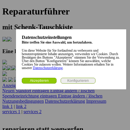
Reparaturführer
mit Schenk-Tauschkiste
Datenschutzeinstellungen
Bitte treffen Sie eine Auswahl, um fortzufahren.
Eine Kooperation der Stadt und des Landkreises...
Um diese Website für Sie fortlaufend zu verbessern und
benutzeroptimierte Inhalte anzuzeigen, verwenden wir Cookies. Durch
Bestätigen des Buttons "Akzeptieren" stimmen Sie der Verwendung zu.
Über den Button "Konfigurieren" können Sie auswählen, welche
Cookies Sie zulassen wollen. Weitere Informationen erhalten Sie in
unserer
Datenschutzerklärung
.
Anzeige erstellen
Anzeige ändern / löschen
Neuen Standort eintragen
Eintrag ändern / löschen
Spendeneinrichtung eintragen
Eintrag ändern / löschen
Nutzungsbedingungen
Datenschutzerklärung
Impressum
link 1
|
link 2
services 1
|
services 2
reparieren statt wegwerfen