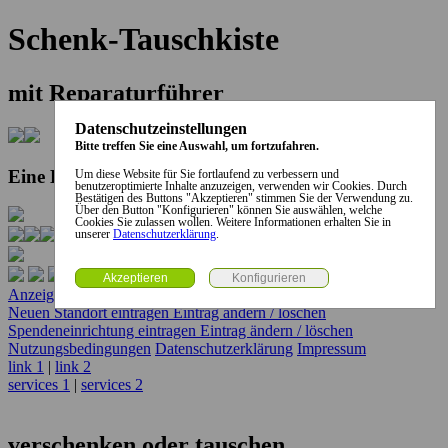
Schenk-Tauschkiste
mit Reparaturführer
Datenschutzeinstellungen
Bitte treffen Sie eine Auswahl, um fortzufahren.
Eine Kooperation der Stadt und des Landkreises...
Um diese Website für Sie fortlaufend zu verbessern und
benutzeroptimierte Inhalte anzuzeigen, verwenden wir Cookies. Durch
Bestätigen des Buttons "Akzeptieren" stimmen Sie der Verwendung zu.
Über den Button "Konfigurieren" können Sie auswählen, welche
Cookies Sie zulassen wollen. Weitere Informationen erhalten Sie in
unserer
Datenschutzerklärung
.
Anzeige erstellen
Anzeige ändern / löschen
Neuen Standort eintragen
Eintrag ändern / löschen
Spendeneinrichtung eintragen
Eintrag ändern / löschen
Nutzungsbedingungen
Datenschutzerklärung
Impressum
link 1
|
link 2
services 1
|
services 2
verschenken oder tauschen