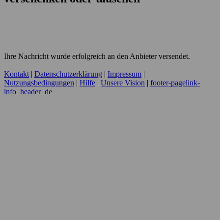
Ihre Nachricht wurde erfolgreich an den Anbieter versendet.
Kontakt
|
Datenschutzerklärung
|
Impressum
|
Nutzungsbedingungen
|
Hilfe
|
Unsere Vision
|
footer-pagelink-
info_header_de