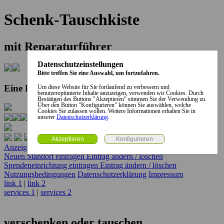
Schenk-Tauschkiste
mit Reparaturführer
Datenschutzeinstellungen
Bitte treffen Sie eine Auswahl, um fortzufahren.
Eine Kooperation der Stadt und des Landkreises...
Um diese Website für Sie fortlaufend zu verbessern und
benutzeroptimierte Inhalte anzuzeigen, verwenden wir Cookies. Durch
Bestätigen des Buttons "Akzeptieren" stimmen Sie der Verwendung zu.
Über den Button "Konfigurieren" können Sie auswählen, welche
Cookies Sie zulassen wollen. Weitere Informationen erhalten Sie in
unserer
Datenschutzerklärung
.
Anzeige erstellen
Anzeige ändern / löschen
Neuen Standort eintragen
Eintrag ändern / löschen
Spendeneinrichtung eintragen
Eintrag ändern / löschen
Nutzungsbedingungen
Datenschutzerklärung
Impressum
link 1
|
link 2
services 1
|
services 2
verschenken oder tauschen