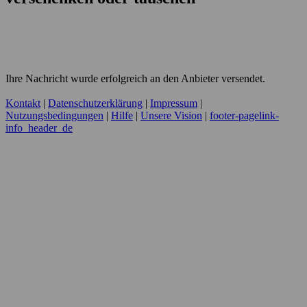
Ihre Nachricht wurde erfolgreich an den Anbieter versendet.
Kontakt
|
Datenschutzerklärung
|
Impressum
|
Nutzungsbedingungen
|
Hilfe
|
Unsere Vision
|
footer-pagelink-
info_header_de