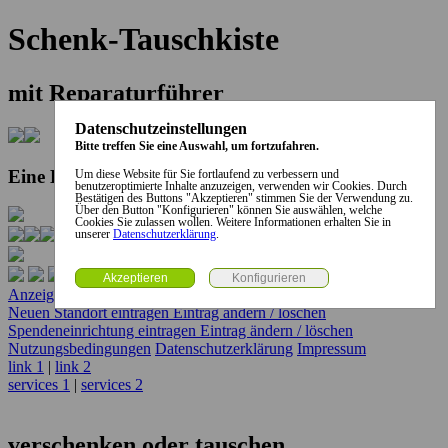
Schenk-Tauschkiste
mit Reparaturführer
Datenschutzeinstellungen
Bitte treffen Sie eine Auswahl, um fortzufahren.
Eine Kooperation der Stadt und des Landkreises...
Um diese Website für Sie fortlaufend zu verbessern und
benutzeroptimierte Inhalte anzuzeigen, verwenden wir Cookies. Durch
Bestätigen des Buttons "Akzeptieren" stimmen Sie der Verwendung zu.
Über den Button "Konfigurieren" können Sie auswählen, welche
Cookies Sie zulassen wollen. Weitere Informationen erhalten Sie in
unserer
Datenschutzerklärung
.
Anzeige erstellen
Anzeige ändern / löschen
Neuen Standort eintragen
Eintrag ändern / löschen
Spendeneinrichtung eintragen
Eintrag ändern / löschen
Nutzungsbedingungen
Datenschutzerklärung
Impressum
link 1
|
link 2
services 1
|
services 2
verschenken oder tauschen