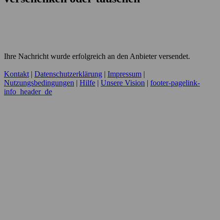
Ihre Nachricht wurde erfolgreich an den Anbieter versendet.
Kontakt
|
Datenschutzerklärung
|
Impressum
|
Nutzungsbedingungen
|
Hilfe
|
Unsere Vision
|
footer-pagelink-
info_header_de