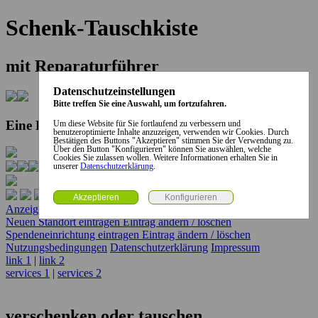
Schenk-Tauschkiste
mit Reparaturführer
Datenschutzeinstellungen
Bitte treffen Sie eine Auswahl, um fortzufahren.
Eine Kooperation der Stadt und des Landkreises...
Um diese Website für Sie fortlaufend zu verbessern und
benutzeroptimierte Inhalte anzuzeigen, verwenden wir Cookies. Durch
Bestätigen des Buttons "Akzeptieren" stimmen Sie der Verwendung zu.
Über den Button "Konfigurieren" können Sie auswählen, welche
Cookies Sie zulassen wollen. Weitere Informationen erhalten Sie in
unserer
Datenschutzerklärung
.
Anzeige erstellen
Anzeige ändern / löschen
Neuen Standort eintragen
Eintrag ändern / löschen
Spendeneinrichtung eintragen
Eintrag ändern / löschen
Nutzungsbedingungen
Datenschutzerklärung
Impressum
link 1
|
link 2
services 1
|
services 2
verschenken oder tauschen