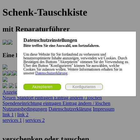
Schenk-Tauschkiste
mit Reparaturführer
Datenschutzeinstellungen
Bitte treffen Sie eine Auswahl, um fortzufahren.
Eine Kooperation der Stadt und des Landkreises...
Um diese Website für Sie fortlaufend zu verbessern und
benutzeroptimierte Inhalte anzuzeigen, verwenden wir Cookies. Durch
Bestätigen des Buttons "Akzeptieren" stimmen Sie der Verwendung zu.
Über den Button "Konfigurieren" können Sie auswählen, welche
Cookies Sie zulassen wollen. Weitere Informationen erhalten Sie in
unserer
Datenschutzerklärung
.
Anzeige erstellen
Anzeige ändern / löschen
Neuen Standort eintragen
Eintrag ändern / löschen
Spendeneinrichtung eintragen
Eintrag ändern / löschen
Nutzungsbedingungen
Datenschutzerklärung
Impressum
link 1
|
link 2
services 1
|
services 2
verschenken oder tauschen