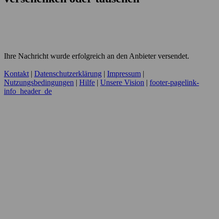
Ihre Nachricht wurde erfolgreich an den Anbieter versendet.
Kontakt
|
Datenschutzerklärung
|
Impressum
|
Nutzungsbedingungen
|
Hilfe
|
Unsere Vision
|
footer-pagelink-
info_header_de