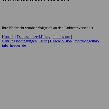
Ihre Nachricht wurde erfolgreich an den Anbieter versendet.
Kontakt
|
Datenschutzerklärung
|
Impressum
|
Nutzungsbedingungen
|
Hilfe
|
Unsere Vision
|
footer-pagelink-
info_header_de