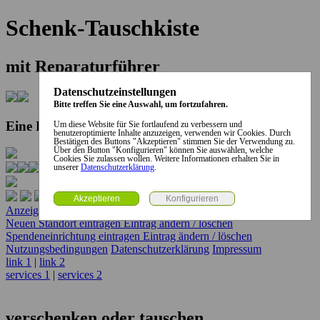
Schenk-Tauschkiste
mit Reparaturführer
Datenschutzeinstellungen
Bitte treffen Sie eine Auswahl, um fortzufahren.
Eine Kooperation der Stadt und des Landkreises...
Um diese Website für Sie fortlaufend zu verbessern und
benutzeroptimierte Inhalte anzuzeigen, verwenden wir Cookies. Durch
Bestätigen des Buttons "Akzeptieren" stimmen Sie der Verwendung zu.
Über den Button "Konfigurieren" können Sie auswählen, welche
Cookies Sie zulassen wollen. Weitere Informationen erhalten Sie in
unserer
Datenschutzerklärung
.
Anzeige erstellen
Anzeige ändern / löschen
Neuen Standort eintragen
Eintrag ändern / löschen
Spendeneinrichtung eintragen
Eintrag ändern / löschen
Nutzungsbedingungen
Datenschutzerklärung
Impressum
link 1
|
link 2
services 1
|
services 2
verschenken oder tauschen