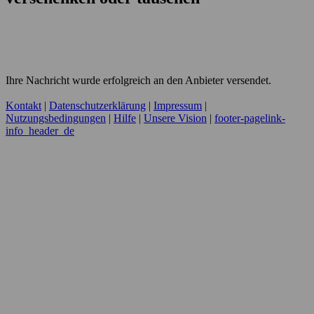
Ihre Nachricht wurde erfolgreich an den Anbieter versendet.
Kontakt
|
Datenschutzerklärung
|
Impressum
|
Nutzungsbedingungen
|
Hilfe
|
Unsere Vision
|
footer-pagelink-
info_header_de