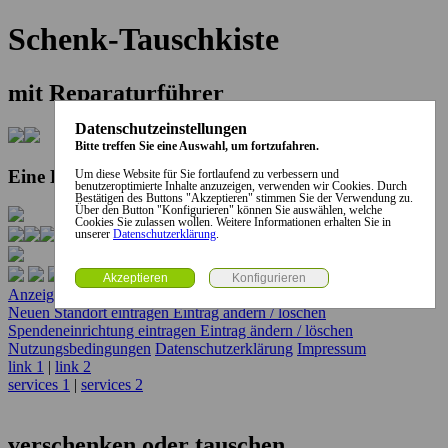
Schenk-Tauschkiste
mit Reparaturführer
Datenschutzeinstellungen
Bitte treffen Sie eine Auswahl, um fortzufahren.
Eine Kooperation der Stadt und des Landkreises...
Um diese Website für Sie fortlaufend zu verbessern und
benutzeroptimierte Inhalte anzuzeigen, verwenden wir Cookies. Durch
Bestätigen des Buttons "Akzeptieren" stimmen Sie der Verwendung zu.
Über den Button "Konfigurieren" können Sie auswählen, welche
Cookies Sie zulassen wollen. Weitere Informationen erhalten Sie in
unserer
Datenschutzerklärung
.
Anzeige erstellen
Anzeige ändern / löschen
Neuen Standort eintragen
Eintrag ändern / löschen
Spendeneinrichtung eintragen
Eintrag ändern / löschen
Nutzungsbedingungen
Datenschutzerklärung
Impressum
link 1
|
link 2
services 1
|
services 2
verschenken oder tauschen