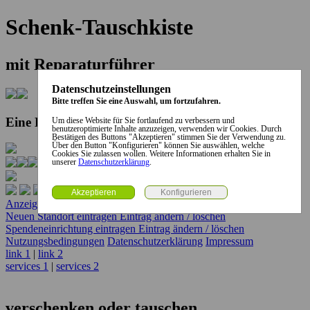
Schenk-Tauschkiste
mit Reparaturführer
Datenschutzeinstellungen
Bitte treffen Sie eine Auswahl, um fortzufahren.
Eine Kooperation der Stadt und des Landkreises...
Um diese Website für Sie fortlaufend zu verbessern und
benutzeroptimierte Inhalte anzuzeigen, verwenden wir Cookies. Durch
Bestätigen des Buttons "Akzeptieren" stimmen Sie der Verwendung zu.
Über den Button "Konfigurieren" können Sie auswählen, welche
Cookies Sie zulassen wollen. Weitere Informationen erhalten Sie in
unserer
Datenschutzerklärung
.
Anzeige erstellen
Anzeige ändern / löschen
Neuen Standort eintragen
Eintrag ändern / löschen
Spendeneinrichtung eintragen
Eintrag ändern / löschen
Nutzungsbedingungen
Datenschutzerklärung
Impressum
link 1
|
link 2
services 1
|
services 2
verschenken oder tauschen