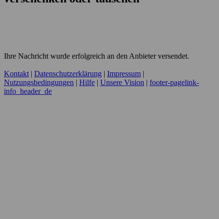
Ihre Nachricht wurde erfolgreich an den Anbieter versendet.
Kontakt
|
Datenschutzerklärung
|
Impressum
|
Nutzungsbedingungen
|
Hilfe
|
Unsere Vision
|
footer-pagelink-
info_header_de