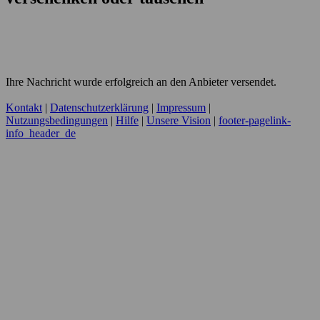
Ihre Nachricht wurde erfolgreich an den Anbieter versendet.
Kontakt
|
Datenschutzerklärung
|
Impressum
|
Nutzungsbedingungen
|
Hilfe
|
Unsere Vision
|
footer-pagelink-
info_header_de