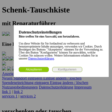
Schenk-Tauschkiste
mit Reparaturführer
Datenschutzeinstellungen
Bitte treffen Sie eine Auswahl, um fortzufahren.
Eine Kooperation der Stadt und des Landkreises...
Um diese Website für Sie fortlaufend zu verbessern und
benutzeroptimierte Inhalte anzuzeigen, verwenden wir Cookies. Durch
Bestätigen des Buttons "Akzeptieren" stimmen Sie der Verwendung zu.
Über den Button "Konfigurieren" können Sie auswählen, welche
Cookies Sie zulassen wollen. Weitere Informationen erhalten Sie in
unserer
Datenschutzerklärung
.
Anzeige erstellen
Anzeige ändern / löschen
Neuen Standort eintragen
Eintrag ändern / löschen
Spendeneinrichtung eintragen
Eintrag ändern / löschen
Nutzungsbedingungen
Datenschutzerklärung
Impressum
link 1
|
link 2
services 1
|
services 2
verschenken oder tauschen