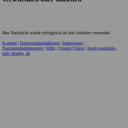
Ihre Nachricht wurde erfolgreich an den Anbieter versendet.
Kontakt
|
Datenschutzerklärung
|
Impressum
|
Nutzungsbedingungen
|
Hilfe
|
Unsere Vision
|
footer-pagelink-
info_header_de