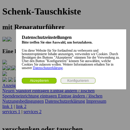
Schenk-Tauschkiste
mit Reparaturführer
Datenschutzeinstellungen
Bitte treffen Sie eine Auswahl, um fortzufahren.
Eine Kooperation der Stadt und des Landkreises...
Um diese Website für Sie fortlaufend zu verbessern und
benutzeroptimierte Inhalte anzuzeigen, verwenden wir Cookies. Durch
Bestätigen des Buttons "Akzeptieren" stimmen Sie der Verwendung zu.
Über den Button "Konfigurieren" können Sie auswählen, welche
Cookies Sie zulassen wollen. Weitere Informationen erhalten Sie in
unserer
Datenschutzerklärung
.
Anzeige erstellen
Anzeige ändern / löschen
Neuen Standort eintragen
Eintrag ändern / löschen
Spendeneinrichtung eintragen
Eintrag ändern / löschen
Nutzungsbedingungen
Datenschutzerklärung
Impressum
link 1
|
link 2
services 1
|
services 2
verschenken oder tauschen