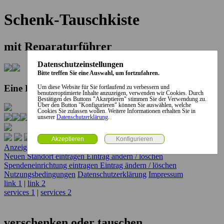
Schenk-Tauschkiste
mit Reparaturführer
Datenschutzeinstellungen
Bitte treffen Sie eine Auswahl, um fortzufahren.
Eine Kooperation der Stadt und des Landkreises...
Um diese Website für Sie fortlaufend zu verbessern und
benutzeroptimierte Inhalte anzuzeigen, verwenden wir Cookies. Durch
Bestätigen des Buttons "Akzeptieren" stimmen Sie der Verwendung zu.
Über den Button "Konfigurieren" können Sie auswählen, welche
Cookies Sie zulassen wollen. Weitere Informationen erhalten Sie in
unserer
Datenschutzerklärung
.
Anzeige erstellen
Anzeige ändern / löschen
Neuen Standort eintragen
Eintrag ändern / löschen
Spendeneinrichtung eintragen
Eintrag ändern / löschen
Nutzungsbedingungen
Datenschutzerklärung
Impressum
link 1
|
link 2
services 1
|
services 2
verschenken oder tauschen