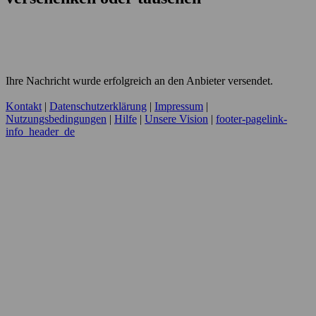
Ihre Nachricht wurde erfolgreich an den Anbieter versendet.
Kontakt
|
Datenschutzerklärung
|
Impressum
|
Nutzungsbedingungen
|
Hilfe
|
Unsere Vision
|
footer-pagelink-
info_header_de