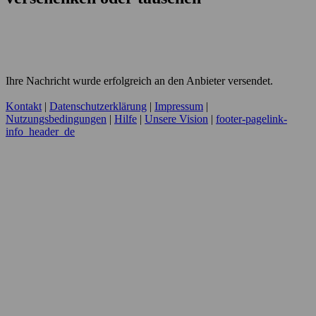
Ihre Nachricht wurde erfolgreich an den Anbieter versendet.
Kontakt
|
Datenschutzerklärung
|
Impressum
|
Nutzungsbedingungen
|
Hilfe
|
Unsere Vision
|
footer-pagelink-
info_header_de