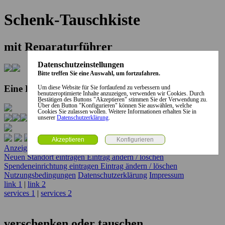
Schenk-Tauschkiste
mit Reparaturführer
Datenschutzeinstellungen
Bitte treffen Sie eine Auswahl, um fortzufahren.
Eine Kooperation der Stadt und des Landkreises...
Um diese Website für Sie fortlaufend zu verbessern und
benutzeroptimierte Inhalte anzuzeigen, verwenden wir Cookies. Durch
Bestätigen des Buttons "Akzeptieren" stimmen Sie der Verwendung zu.
Über den Button "Konfigurieren" können Sie auswählen, welche
Cookies Sie zulassen wollen. Weitere Informationen erhalten Sie in
unserer
Datenschutzerklärung
.
Anzeige erstellen
Anzeige ändern / löschen
Neuen Standort eintragen
Eintrag ändern / löschen
Spendeneinrichtung eintragen
Eintrag ändern / löschen
Nutzungsbedingungen
Datenschutzerklärung
Impressum
link 1
|
link 2
services 1
|
services 2
verschenken oder tauschen