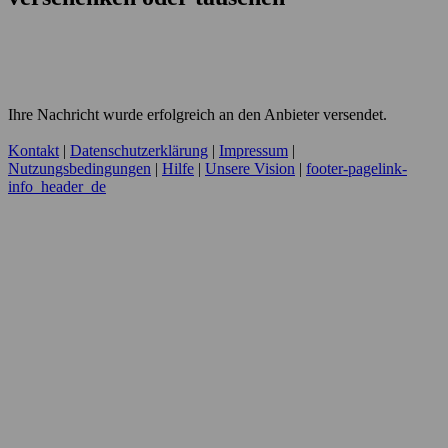
Ihre Nachricht wurde erfolgreich an den Anbieter versendet.
Kontakt
|
Datenschutzerklärung
|
Impressum
|
Nutzungsbedingungen
|
Hilfe
|
Unsere Vision
|
footer-pagelink-
info_header_de