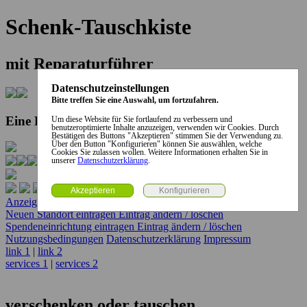
Schenk-Tauschkiste
mit Reparaturführer
Datenschutzeinstellungen
Bitte treffen Sie eine Auswahl, um fortzufahren.
Eine Kooperation der Stadt und des Landkreises...
Um diese Website für Sie fortlaufend zu verbessern und
benutzeroptimierte Inhalte anzuzeigen, verwenden wir Cookies. Durch
Bestätigen des Buttons "Akzeptieren" stimmen Sie der Verwendung zu.
Über den Button "Konfigurieren" können Sie auswählen, welche
Cookies Sie zulassen wollen. Weitere Informationen erhalten Sie in
unserer
Datenschutzerklärung
.
Anzeige erstellen
Anzeige ändern / löschen
Neuen Standort eintragen
Eintrag ändern / löschen
Spendeneinrichtung eintragen
Eintrag ändern / löschen
Nutzungsbedingungen
Datenschutzerklärung
Impressum
link 1
|
link 2
services 1
|
services 2
verschenken oder tauschen