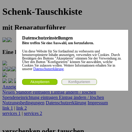
Schenk-Tauschkiste
mit Reparaturführer
Datenschutzeinstellungen
Bitte treffen Sie eine Auswahl, um fortzufahren.
Eine Kooperation der Stadt und des Landkreises...
Um diese Website für Sie fortlaufend zu verbessern und
benutzeroptimierte Inhalte anzuzeigen, verwenden wir Cookies. Durch
Bestätigen des Buttons "Akzeptieren" stimmen Sie der Verwendung zu.
Über den Button "Konfigurieren" können Sie auswählen, welche
Cookies Sie zulassen wollen. Weitere Informationen erhalten Sie in
unserer
Datenschutzerklärung
.
Anzeige erstellen
Anzeige ändern / löschen
Neuen Standort eintragen
Eintrag ändern / löschen
Spendeneinrichtung eintragen
Eintrag ändern / löschen
Nutzungsbedingungen
Datenschutzerklärung
Impressum
link 1
|
link 2
services 1
|
services 2
verschenken oder tauschen