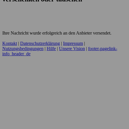
Ihre Nachricht wurde erfolgreich an den Anbieter versendet.
Kontakt
|
Datenschutzerklärung
|
Impressum
|
Nutzungsbedingungen
|
Hilfe
|
Unsere Vision
|
footer-pagelink-
info_header_de