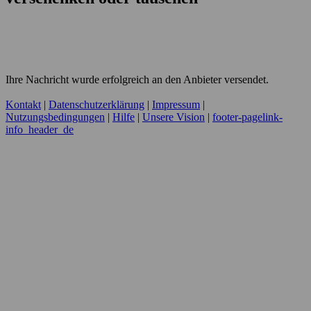
Ihre Nachricht wurde erfolgreich an den Anbieter versendet.
Kontakt
|
Datenschutzerklärung
|
Impressum
|
Nutzungsbedingungen
|
Hilfe
|
Unsere Vision
|
footer-pagelink-
info_header_de