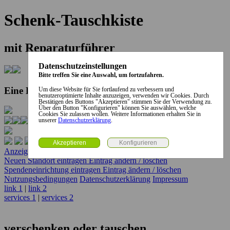
Schenk-Tauschkiste
mit Reparaturführer
Datenschutzeinstellungen
Bitte treffen Sie eine Auswahl, um fortzufahren.
Eine Kooperation der Stadt und des Landkreises...
Um diese Website für Sie fortlaufend zu verbessern und
benutzeroptimierte Inhalte anzuzeigen, verwenden wir Cookies. Durch
Bestätigen des Buttons "Akzeptieren" stimmen Sie der Verwendung zu.
Über den Button "Konfigurieren" können Sie auswählen, welche
Cookies Sie zulassen wollen. Weitere Informationen erhalten Sie in
unserer
Datenschutzerklärung
.
Anzeige erstellen
Anzeige ändern / löschen
Neuen Standort eintragen
Eintrag ändern / löschen
Spendeneinrichtung eintragen
Eintrag ändern / löschen
Nutzungsbedingungen
Datenschutzerklärung
Impressum
link 1
|
link 2
services 1
|
services 2
verschenken oder tauschen