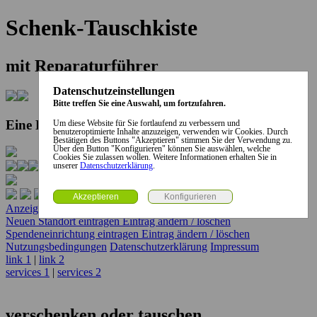
Schenk-Tauschkiste
mit Reparaturführer
Datenschutzeinstellungen
Bitte treffen Sie eine Auswahl, um fortzufahren.
Eine Kooperation der Stadt und des Landkreises...
Um diese Website für Sie fortlaufend zu verbessern und
benutzeroptimierte Inhalte anzuzeigen, verwenden wir Cookies. Durch
Bestätigen des Buttons "Akzeptieren" stimmen Sie der Verwendung zu.
Über den Button "Konfigurieren" können Sie auswählen, welche
Cookies Sie zulassen wollen. Weitere Informationen erhalten Sie in
unserer
Datenschutzerklärung
.
Anzeige erstellen
Anzeige ändern / löschen
Neuen Standort eintragen
Eintrag ändern / löschen
Spendeneinrichtung eintragen
Eintrag ändern / löschen
Nutzungsbedingungen
Datenschutzerklärung
Impressum
link 1
|
link 2
services 1
|
services 2
verschenken oder tauschen