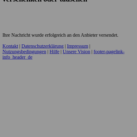
Ihre Nachricht wurde erfolgreich an den Anbieter versendet.
Kontakt
|
Datenschutzerklärung
|
Impressum
|
Nutzungsbedingungen
|
Hilfe
|
Unsere Vision
|
footer-pagelink-
info_header_de