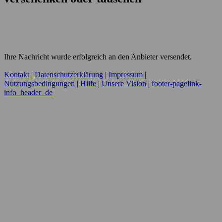
Ihre Nachricht wurde erfolgreich an den Anbieter versendet.
Kontakt
|
Datenschutzerklärung
|
Impressum
|
Nutzungsbedingungen
|
Hilfe
|
Unsere Vision
|
footer-pagelink-
info_header_de