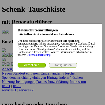
Schenk-Tauschkiste
mit Reparaturführer
Datenschutzeinstellungen
Bitte treffen Sie eine Auswahl, um fortzufahren.
Eine Kooperation der Stadt und des Landkreises...
Um diese Website für Sie fortlaufend zu verbessern und
benutzeroptimierte Inhalte anzuzeigen, verwenden wir Cookies. Durch
Bestätigen des Buttons "Akzeptieren" stimmen Sie der Verwendung zu.
Über den Button "Konfigurieren" können Sie auswählen, welche
Cookies Sie zulassen wollen. Weitere Informationen erhalten Sie in
unserer
Datenschutzerklärung
.
Anzeige erstellen
Anzeige ändern / löschen
Neuen Standort eintragen
Eintrag ändern / löschen
Spendeneinrichtung eintragen
Eintrag ändern / löschen
Nutzungsbedingungen
Datenschutzerklärung
Impressum
link 1
|
link 2
services 1
|
services 2
verschenken oder tauschen