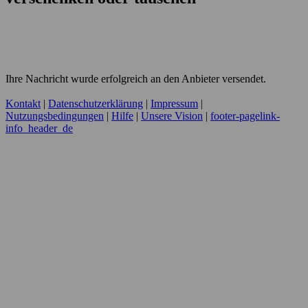
Ihre Nachricht wurde erfolgreich an den Anbieter versendet.
Kontakt
|
Datenschutzerklärung
|
Impressum
|
Nutzungsbedingungen
|
Hilfe
|
Unsere Vision
|
footer-pagelink-
info_header_de