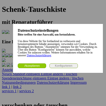
Schenk-Tauschkiste
mit Reparaturführer
Datenschutzeinstellungen
Bitte treffen Sie eine Auswahl, um fortzufahren.
Eine Kooperation der Stadt und des Landkreises...
Um diese Website für Sie fortlaufend zu verbessern und
benutzeroptimierte Inhalte anzuzeigen, verwenden wir Cookies. Durch
Bestätigen des Buttons "Akzeptieren" stimmen Sie der Verwendung zu.
Über den Button "Konfigurieren" können Sie auswählen, welche
Cookies Sie zulassen wollen. Weitere Informationen erhalten Sie in
unserer
Datenschutzerklärung
.
Anzeige erstellen
Anzeige ändern / löschen
Neuen Standort eintragen
Eintrag ändern / löschen
Spendeneinrichtung eintragen
Eintrag ändern / löschen
Nutzungsbedingungen
Datenschutzerklärung
Impressum
link 1
|
link 2
services 1
|
services 2
verschenken oder tauschen