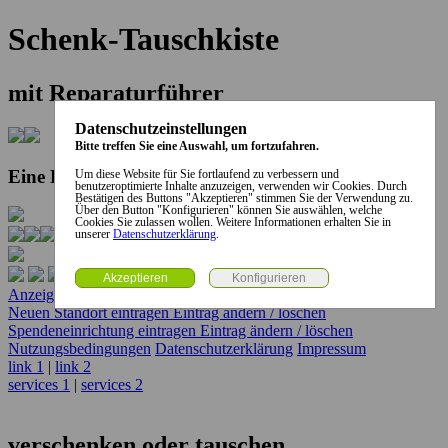
Schenk-Tauschkiste
mit Reparaturführer
Datenschutzeinstellungen
Bitte treffen Sie eine Auswahl, um fortzufahren.
Eine Kooperation der Stadt und des Landkreises...
Um diese Website für Sie fortlaufend zu verbessern und
benutzeroptimierte Inhalte anzuzeigen, verwenden wir Cookies. Durch
Bestätigen des Buttons "Akzeptieren" stimmen Sie der Verwendung zu.
Über den Button "Konfigurieren" können Sie auswählen, welche
Cookies Sie zulassen wollen. Weitere Informationen erhalten Sie in
unserer
Datenschutzerklärung
.
Anzeige erstellen
Anzeige ändern / löschen
Neuen Standort eintragen
Eintrag ändern / löschen
Spendeneinrichtung eintragen
Eintrag ändern / löschen
Nutzungsbedingungen
Datenschutzerklärung
Impressum
link 1
|
link 2
services 1
|
services 2
verschenken oder tauschen