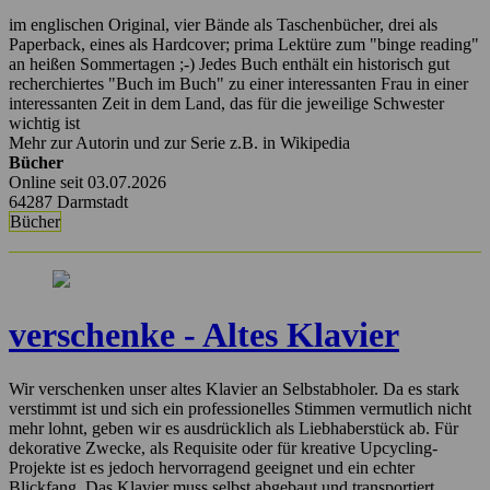
im englischen Original, vier Bände als Taschenbücher, drei als
Paperback, eines als Hardcover; prima Lektüre zum "binge reading"
an heißen Sommertagen ;-) Jedes Buch enthält ein historisch gut
recherchiertes "Buch im Buch" zu einer interessanten Frau in einer
interessanten Zeit in dem Land, das für die jeweilige Schwester
wichtig ist
Mehr zur Autorin und zur Serie z.B. in Wikipedia
Bücher
Online seit 03.07.2026
64287 Darmstadt
Bücher
verschenke - Altes Klavier
Wir verschenken unser altes Klavier an Selbstabholer. Da es stark
verstimmt ist und sich ein professionelles Stimmen vermutlich nicht
mehr lohnt, geben wir es ausdrücklich als Liebhaberstück ab. Für
dekorative Zwecke, als Requisite oder für kreative Upcycling-
Projekte ist es jedoch hervorragend geeignet und ein echter
Blickfang. Das Klavier muss selbst abgebaut und transportiert