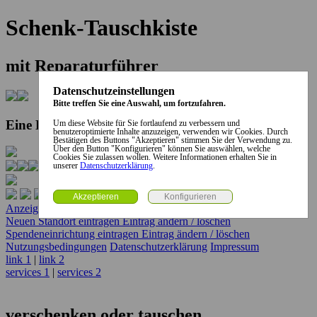
Schenk-Tauschkiste
mit Reparaturführer
Datenschutzeinstellungen
Bitte treffen Sie eine Auswahl, um fortzufahren.
Eine Kooperation der Stadt und des Landkreises...
Um diese Website für Sie fortlaufend zu verbessern und
benutzeroptimierte Inhalte anzuzeigen, verwenden wir Cookies. Durch
Bestätigen des Buttons "Akzeptieren" stimmen Sie der Verwendung zu.
Über den Button "Konfigurieren" können Sie auswählen, welche
Cookies Sie zulassen wollen. Weitere Informationen erhalten Sie in
unserer
Datenschutzerklärung
.
Anzeige erstellen
Anzeige ändern / löschen
Neuen Standort eintragen
Eintrag ändern / löschen
Spendeneinrichtung eintragen
Eintrag ändern / löschen
Nutzungsbedingungen
Datenschutzerklärung
Impressum
link 1
|
link 2
services 1
|
services 2
verschenken oder tauschen