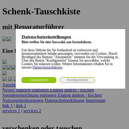
Schenk-Tauschkiste
mit Reparaturführer
Datenschutzeinstellungen
Bitte treffen Sie eine Auswahl, um fortzufahren.
Eine Kooperation der Stadt und des Landkreises...
Um diese Website für Sie fortlaufend zu verbessern und
benutzeroptimierte Inhalte anzuzeigen, verwenden wir Cookies. Durch
Bestätigen des Buttons "Akzeptieren" stimmen Sie der Verwendung zu.
Über den Button "Konfigurieren" können Sie auswählen, welche
Cookies Sie zulassen wollen. Weitere Informationen erhalten Sie in
unserer
Datenschutzerklärung
.
Anzeige erstellen
Anzeige ändern / löschen
Neuen Standort eintragen
Eintrag ändern / löschen
Spendeneinrichtung eintragen
Eintrag ändern / löschen
Nutzungsbedingungen
Datenschutzerklärung
Impressum
link 1
|
link 2
services 1
|
services 2
verschenken oder tauschen