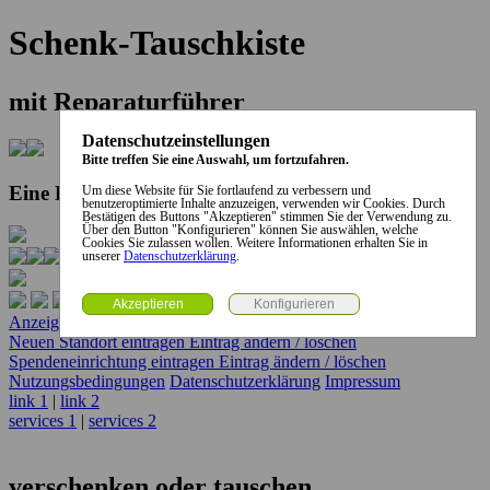
Schenk-Tauschkiste
mit Reparaturführer
Datenschutzeinstellungen
Bitte treffen Sie eine Auswahl, um fortzufahren.
Eine Kooperation der Stadt und des Landkreises...
Um diese Website für Sie fortlaufend zu verbessern und
benutzeroptimierte Inhalte anzuzeigen, verwenden wir Cookies. Durch
Bestätigen des Buttons "Akzeptieren" stimmen Sie der Verwendung zu.
Über den Button "Konfigurieren" können Sie auswählen, welche
Cookies Sie zulassen wollen. Weitere Informationen erhalten Sie in
unserer
Datenschutzerklärung
.
Anzeige erstellen
Anzeige ändern / löschen
Neuen Standort eintragen
Eintrag ändern / löschen
Spendeneinrichtung eintragen
Eintrag ändern / löschen
Nutzungsbedingungen
Datenschutzerklärung
Impressum
link 1
|
link 2
services 1
|
services 2
verschenken oder tauschen