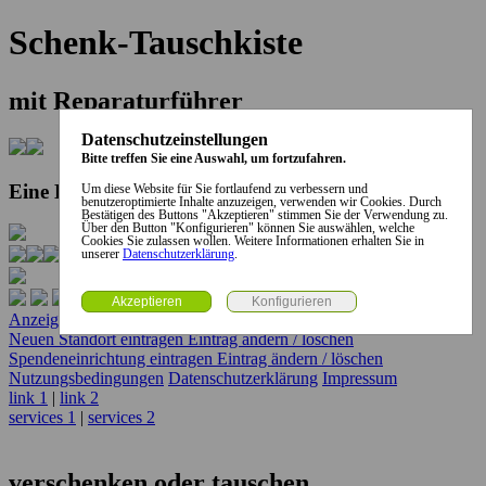
Schenk-Tauschkiste
mit Reparaturführer
Datenschutzeinstellungen
Bitte treffen Sie eine Auswahl, um fortzufahren.
Eine Kooperation der Stadt und des Landkreises...
Um diese Website für Sie fortlaufend zu verbessern und
benutzeroptimierte Inhalte anzuzeigen, verwenden wir Cookies. Durch
Bestätigen des Buttons "Akzeptieren" stimmen Sie der Verwendung zu.
Über den Button "Konfigurieren" können Sie auswählen, welche
Cookies Sie zulassen wollen. Weitere Informationen erhalten Sie in
unserer
Datenschutzerklärung
.
Anzeige erstellen
Anzeige ändern / löschen
Neuen Standort eintragen
Eintrag ändern / löschen
Spendeneinrichtung eintragen
Eintrag ändern / löschen
Nutzungsbedingungen
Datenschutzerklärung
Impressum
link 1
|
link 2
services 1
|
services 2
verschenken oder tauschen