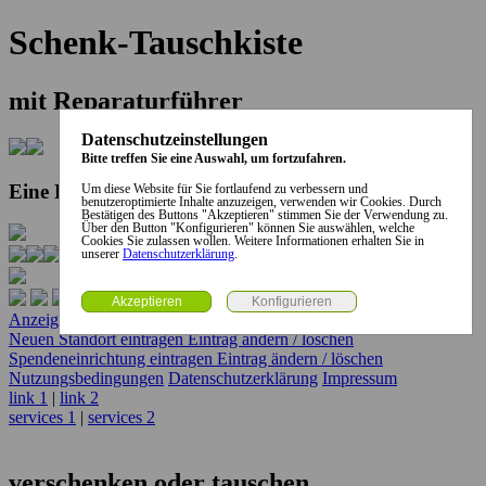
Schenk-Tauschkiste
mit Reparaturführer
Datenschutzeinstellungen
Bitte treffen Sie eine Auswahl, um fortzufahren.
Eine Kooperation der Stadt und des Landkreises...
Um diese Website für Sie fortlaufend zu verbessern und
benutzeroptimierte Inhalte anzuzeigen, verwenden wir Cookies. Durch
Bestätigen des Buttons "Akzeptieren" stimmen Sie der Verwendung zu.
Über den Button "Konfigurieren" können Sie auswählen, welche
Cookies Sie zulassen wollen. Weitere Informationen erhalten Sie in
unserer
Datenschutzerklärung
.
Anzeige erstellen
Anzeige ändern / löschen
Neuen Standort eintragen
Eintrag ändern / löschen
Spendeneinrichtung eintragen
Eintrag ändern / löschen
Nutzungsbedingungen
Datenschutzerklärung
Impressum
link 1
|
link 2
services 1
|
services 2
verschenken oder tauschen