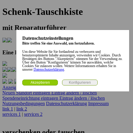
Schenk-Tauschkiste
mit Reparaturführer
Datenschutzeinstellungen
Bitte treffen Sie eine Auswahl, um fortzufahren.
Eine Kooperation der Stadt und des Landkreises...
Um diese Website für Sie fortlaufend zu verbessern und
benutzeroptimierte Inhalte anzuzeigen, verwenden wir Cookies. Durch
Bestätigen des Buttons "Akzeptieren" stimmen Sie der Verwendung zu.
Über den Button "Konfigurieren" können Sie auswählen, welche
Cookies Sie zulassen wollen. Weitere Informationen erhalten Sie in
unserer
Datenschutzerklärung
.
Anzeige erstellen
Anzeige ändern / löschen
Neuen Standort eintragen
Eintrag ändern / löschen
Spendeneinrichtung eintragen
Eintrag ändern / löschen
Nutzungsbedingungen
Datenschutzerklärung
Impressum
link 1
|
link 2
services 1
|
services 2
verschenken oder tauschen