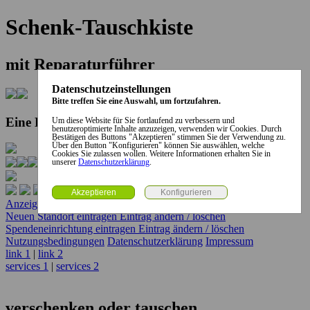
Schenk-Tauschkiste
mit Reparaturführer
Datenschutzeinstellungen
Bitte treffen Sie eine Auswahl, um fortzufahren.
Eine Kooperation der Stadt und des Landkreises...
Um diese Website für Sie fortlaufend zu verbessern und
benutzeroptimierte Inhalte anzuzeigen, verwenden wir Cookies. Durch
Bestätigen des Buttons "Akzeptieren" stimmen Sie der Verwendung zu.
Über den Button "Konfigurieren" können Sie auswählen, welche
Cookies Sie zulassen wollen. Weitere Informationen erhalten Sie in
unserer
Datenschutzerklärung
.
Anzeige erstellen
Anzeige ändern / löschen
Neuen Standort eintragen
Eintrag ändern / löschen
Spendeneinrichtung eintragen
Eintrag ändern / löschen
Nutzungsbedingungen
Datenschutzerklärung
Impressum
link 1
|
link 2
services 1
|
services 2
verschenken oder tauschen