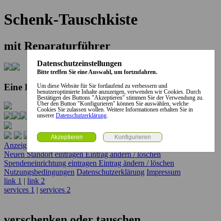
Schenk-Tauschkiste
mit Reparaturführer
Datenschutzeinstellungen
Bitte treffen Sie eine Auswahl, um fortzufahren.
Eine Kooperation der Stadt und des Landkreises...
Um diese Website für Sie fortlaufend zu verbessern und
benutzeroptimierte Inhalte anzuzeigen, verwenden wir Cookies. Durch
Bestätigen des Buttons "Akzeptieren" stimmen Sie der Verwendung zu.
Über den Button "Konfigurieren" können Sie auswählen, welche
Cookies Sie zulassen wollen. Weitere Informationen erhalten Sie in
unserer
Datenschutzerklärung
.
Anzeige erstellen
Anzeige ändern / löschen
Neuen Standort eintragen
Eintrag ändern / löschen
Spendeneinrichtung eintragen
Eintrag ändern / löschen
Nutzungsbedingungen
Datenschutzerklärung
Impressum
link 1
|
link 2
services 1
|
services 2
verschenken oder tauschen