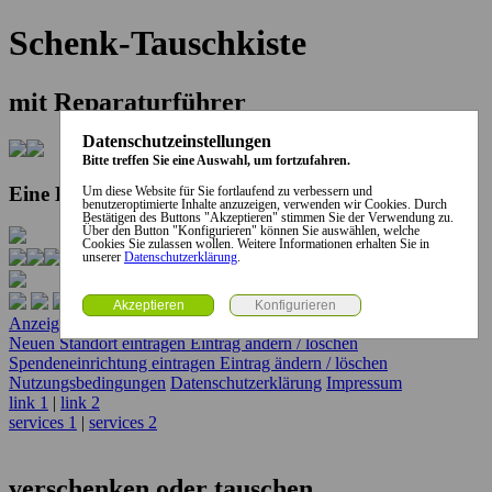
Schenk-Tauschkiste
mit Reparaturführer
Datenschutzeinstellungen
Bitte treffen Sie eine Auswahl, um fortzufahren.
Eine Kooperation der Stadt und des Landkreises...
Um diese Website für Sie fortlaufend zu verbessern und
benutzeroptimierte Inhalte anzuzeigen, verwenden wir Cookies. Durch
Bestätigen des Buttons "Akzeptieren" stimmen Sie der Verwendung zu.
Über den Button "Konfigurieren" können Sie auswählen, welche
Cookies Sie zulassen wollen. Weitere Informationen erhalten Sie in
unserer
Datenschutzerklärung
.
Anzeige erstellen
Anzeige ändern / löschen
Neuen Standort eintragen
Eintrag ändern / löschen
Spendeneinrichtung eintragen
Eintrag ändern / löschen
Nutzungsbedingungen
Datenschutzerklärung
Impressum
link 1
|
link 2
services 1
|
services 2
verschenken oder tauschen