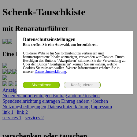
Schenk-Tauschkiste
mit Reparaturführer
Datenschutzeinstellungen
Bitte treffen Sie eine Auswahl, um fortzufahren.
Eine Kooperation der Stadt und des Landkreises...
Um diese Website für Sie fortlaufend zu verbessern und
benutzeroptimierte Inhalte anzuzeigen, verwenden wir Cookies. Durch
Bestätigen des Buttons "Akzeptieren" stimmen Sie der Verwendung zu.
Über den Button "Konfigurieren" können Sie auswählen, welche
Cookies Sie zulassen wollen. Weitere Informationen erhalten Sie in
unserer
Datenschutzerklärung
.
Anzeige erstellen
Anzeige ändern / löschen
Neuen Standort eintragen
Eintrag ändern / löschen
Spendeneinrichtung eintragen
Eintrag ändern / löschen
Nutzungsbedingungen
Datenschutzerklärung
Impressum
link 1
|
link 2
services 1
|
services 2
verschenken oder tauschen